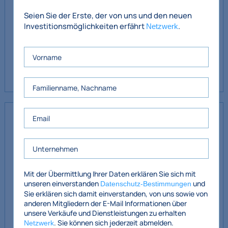
Seien Sie der Erste, der von uns und den neuen
Es sind bereits umfangreiche Regale vorhanden, diese
Investitionsmöglichkeiten erfährt
.
Netzwerk
können jedoch problemlos entfernt werden, um Platz für
eine neue Ladeneinrichtung zu schaffen. Das Geschäft ist
sofort bezugsfertig und eignet sich für verschiedene
Einzelhandelsnutzungen.
Unterkunft
Einzelhandel im
79,4 m²
Erdgeschoss
Büro im Erdgeschoss
8,68 m²
Mit der Übermittlung Ihrer Daten erklären Sie sich mit
unseren einverstanden
und
Datenschutz-Bestimmungen
Sie erklären sich damit einverstanden, von uns sowie von
Kellerläden
32,08 m²
anderen Mitgliedern der E-Mail Informationen über
unsere Verkäufe und Dienstleistungen zu erhalten
Gesamt-NIA c.
120,16 m² / 1.293 sq.ft.
. Sie können sich jederzeit abmelden.
Netzwerk