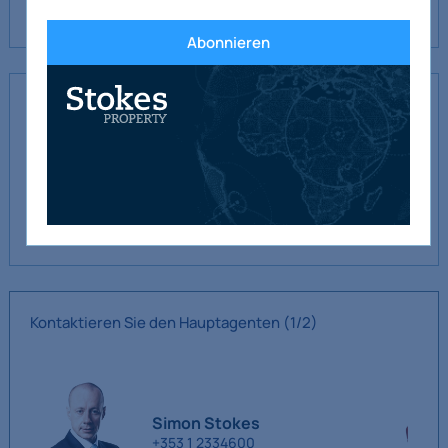
Abonnieren
Vorschlag
Neuer Mietvertrag zu modernen Konditionen mit einer
anfänglichen Jahresmiete von 50.000 € zuzüglich
Gewerbesteuer, Versicherungsbeitrag und Nebenkosten.
Die Gewerbesteuer (2026) beträgt 3.895 €.
Kontaktieren Sie den Hauptagenten
(1/2)
Simon Stokes
+353 1 2334600