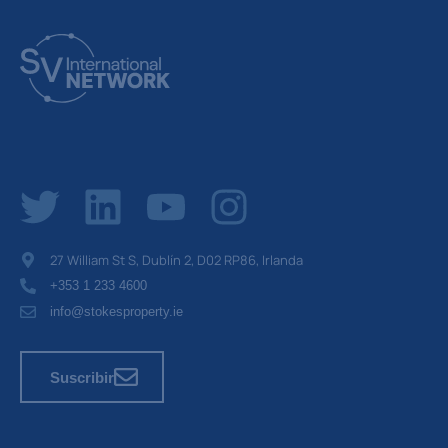
27 William St S, Dublín 2, D02 RP86, Irlanda
+353 1 233 4600
info@stokesproperty.ie
Suscribir