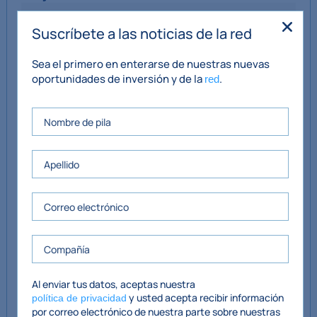
Planta baja
Suscríbete a las noticias de la red
Sala de estar
5,8 mx 4,5 m
Sea el primero en enterarse de nuestras nuevas
oportunidades de inversión y de la
.
red
Cocina
3,7 mx 1,8 m
Utilidad
1,7 mx 0,8 m
Pasillo
4,8 mx 1,9 m
Primer piso
Baño familiar
2,5 mx 2,0 m
Recamara principal
4,4 mx 2,8 m
Al enviar tus datos, aceptas nuestra
En suite
2,5 mx 2,8 m
y usted acepta recibir información
política de privacidad
por correo electrónico de nuestra parte sobre nuestras