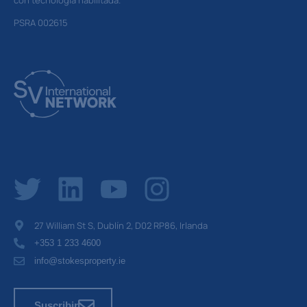
con tecnología habilitada.
PSRA 002615
27 William St S, Dublín 2, D02 RP86, Irlanda
+353 1 233 4600
info@stokesproperty.ie
Suscribir