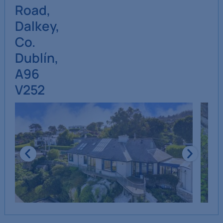
Road,
Dalkey,
Co.
Dublín,
A96
V252