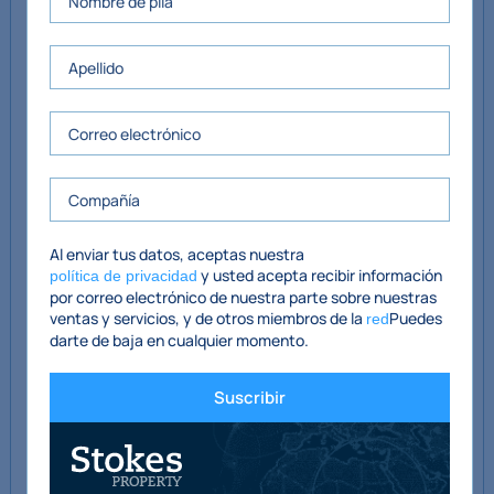
Dormitorio
3,6 mx 3,18 m
Dormitorio
4,56 mx 3,57 m
Dormitorio
3,57 mx 3,1 m
Al enviar tus datos, aceptas nuestra
Primer piso
y usted acepta recibir información
política de privacidad
por correo electrónico de nuestra parte sobre nuestras
Dormitorio
5,92 mx 3,6 m
ventas y servicios, y de otros miembros de la
Puedes
red
darte de baja en cualquier momento.
Incluye baño en suite con WC, lavabo y bañera con ducha.
Suscribir
Almacenar
3,54 mx 4,47 m
Almacenar
3,6 mx 3,7 m