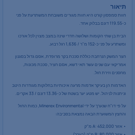
תיאור
חוות סמפסון קורט היא חוות מגורים משובחת המשתרעת על פני
כ-119.55 דונם בבלוק אחד.
הבית בן שתי הקומות ושלושה חדרי שינה במצב מצוין לכל אורכו
ומשתרע על פני כ-152 מ"ר / 1,636 רגל רבוע.
חצר המשק הנרחבת כוללת סככת בקר מרופדת, אסם גדול בסגנון
אמריקאי עם שנים עשר תאי דשא, אסם חציר, סככת מכונות,
מחסנים וזירת חול.
האדמות הן בעיקר אדמות מרעה איכותיות בחלוקות מגודרות היטב
וניתנות לניהול. יש מטע יער בשטח של כ-13.36 דונם / 33 אקרים.
על פי דו"ח שנערך על ידי Minerex Environmental, כמות החול
והחצץ המשוערת הבאה נמצאת בסביבה:
• אזור A: 452,000 מ"ק
• אזור B: 80,000 מ"ק (בערך)