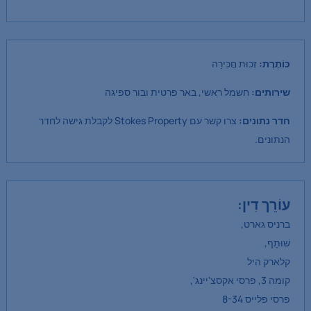
כּוֹתֶרֶת:
זְכוּת חֲכִּירָה
שירותים:
חשמל ראשי, באר פרטית ובור ספיגה
חדר נתונים:
צרו קשר עם Stokes Property לקבלת גישה לחדר
הנתונים.
עוֹרֵך דִין:
ברניס גארט,
שׁוּתָף,
קלארק היל
קומה 3, פרסי אקסצ'יינג',
פרסי פלייס 8-34