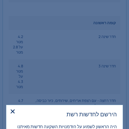
קומה ראשונה
חדר שינה 2
4.2
מטר
על 2.8
מטר
חדר שינה 3
4.8
מטר
על
4.3
מטר
חדר רחצה - עם רצפת אריחים, שירותים, כיור כביסה,
4.7
אמבטיה ומקלחון
מטר
על
הירשם לחדשות רשת
1.82
מטר
היה הראשון לשמוע על הזדמנויות השקעה חדשות מאיתנו