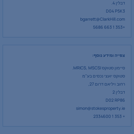
דבלין 4.
D04 P5K3
bgarrett@ClarkHill.com
+353 1 663 5686
צפייה ומידע נוסף:
סיימון סטוקס MRICS, MSCSI.
סטוקס יועצי נכסים בע"מ
רחוב ויליאם דרום 27,
דבלין 2
D02 RP86
simon@stokesproperty.ie
+ 353 1 2334600