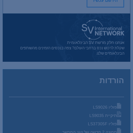
הירשם עכשיו
אנחנו חלק מרשת SV הבינלאומית
שקלת לרכוש נכס ברחבי העולם? צפה בנכסים הזמינים מהשותפים
הבינלאומיים שלנו.
הורדות
פוליו LS9026
תיקיית LS9035
פוליו LS37305F
תמונה 2 חדשה של קווי המתאר