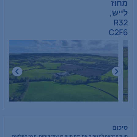
מחוז
לייש,
R32
C2F6
סיכום
חוות הרבעה למגורים עם בית חווה בן שתי קומות, חצר חקלאית