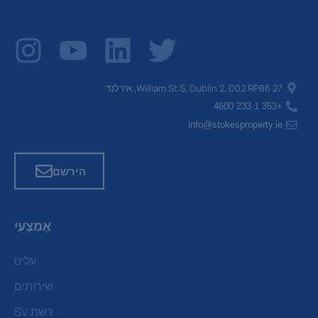
27 William St S, Dublin 2, D02 RP86, אירלנד
+353 1 233 4600
info@stokesproperty.ie
הירשם
אֶמְצָעִי
עלינו
שירותים
רשת SV