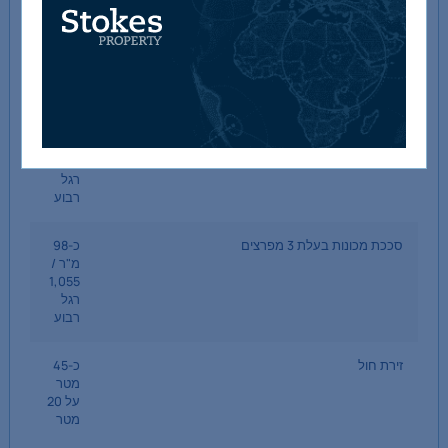
אסם חציר עם גגון
כ-169
מ"ר /
1,820
רגל
מרובע
סככת אחסון
כ-100
מ"ר /
1,076
רגל
רבוע
סככת מכונות בעלת 3 מפרצים
כ-98
מ"ר /
1,055
רגל
רבוע
זירת חול
כ-45
מטר
על 20
מטר