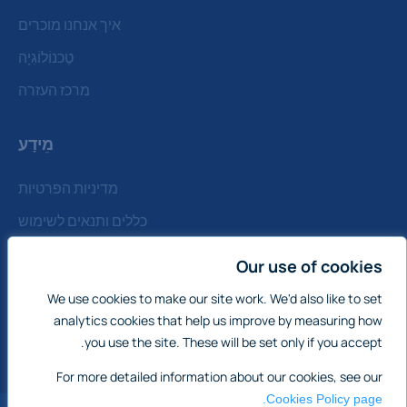
איך אנחנו מוכרים
טֶכנוֹלוֹגִיָה
מרכז העזרה
מֵידָע
מדיניות הפרטיות
כללים ותנאים לשימוש
כתב ויתור
Our use of cookies
מדיניות קובצי Cookie
We use cookies to make our site work. We'd also like to set
צור קשר
analytics cookies that help us improve by measuring how
you use the site. These will be set only if you accept.
הערה: כל המחירים הנקובים כפופים לחוזה וללא מע"מ
For more detailed information about our cookies, see our
Cookies Policy page.