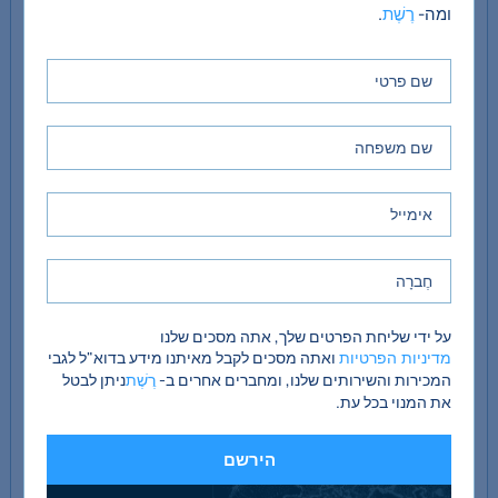
ומה-
.
רֶשֶׁת
שטח פנימי ברוטו כ-152 מ"ר / 1,636 רגל רבוע
חצר משק
אסם בסגנון אמריקאי - עם שנים עשר ארגזים רופפים
כ-360
ומקום לארבעה נוספים
מ"ר /
3,875
רגל
רבוע
על ידי שליחת הפרטים שלך, אתה מסכים שלנו
ואתה מסכים לקבל מאיתנו מידע בדוא"ל לגבי
מדיניות הפרטיות
סככת בקר מרופדת
כ-172
המכירות והשירותים שלנו, ומחברים אחרים ב-
ניתן לבטל
רֶשֶׁת
מ"ר /
את המנוי בכל עת.
1,851
רגל
רבוע
הירשם