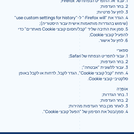
1. עבור אל התפריט הנפתח של Firefox;
2. בחר העדפות;
3. לחץ על פרטיות;
4. הגדר את "Firefox will:" ל-"use custom settings for history"
(שימוש בהגדרות מותאמות אישית עבור היסטוריה);
5. סמן את התיבה שליד "קבל/חסום קובצי Cookie מאתרים" כדי
להפעיל קובצי Cookie;
6. לחץ על אישור.
ספארי
1. עבור לתפריט הנפתח של Safari;
2. בחר העדפות;
3. עבור ללשונית "אבטחה";
4. תחת "קבל קובצי Cookie", הגדר לקבל, לדחות או לקבל באופן
סלקטיבי קובצי Cookie.
אוֹפֵּרָה
1. בחר הגדרות;
2. בחר העדפות;
3. לאחר מכן בחר העדפות מהירות;
4. סמן/בטל את הסימון של "הפעל קובצי Cookie".