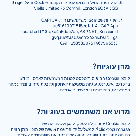
יש להפנות שאלות בנוגע למדיניות קובצי Cookie זו אל Singer
Vielle Limited 73 Cornhill, London EC3V 3QQ
העוגיות שבהן אנו משתמשים הן: .CAPI CA-
ae51610071515ec1af14; .CAPIApp
ceabfcdd718fe8d4a5dce7eb; ASP.NET_SessionId
gyq3uwt3a0s4omx4xniubs1f; _ga
GA1.1.258589976.1467965537
מהן עוגיות?
קובצי Cookie הם פיסות טקסט קטנות המשמשות לאחסון מידע
בדפדפני אינטרנט. עוגיות משמשות לאחסון ולקבלת מזהים ומידע אחר
במחשבים, בטלפונים ובמכשירים אחרים.
מדוע אנו משתמשים בעוגיות?
קובצי Cookie עוזרים לנו לספק, להגן ולשפר את שירותי
clicktopurchase®, למשל על ידי התאמה אישית של תוכן ומתן חוויה
בטוחה יותר. בעוד שקובצי ה-Cookie בהם אנו משתמשים עשויים