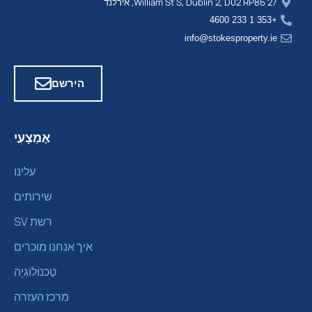
27 William St S, Dublin 2, D02 RP86, אירלנד
+353 1 233 4600
info@stokesproperty.ie
הירשם
אֶמְצָעִי
עלינו
שירותים
רשת SV
איך אנחנו מוכרים
טֶכנוֹלוֹגִיָה
מרכז העזרה