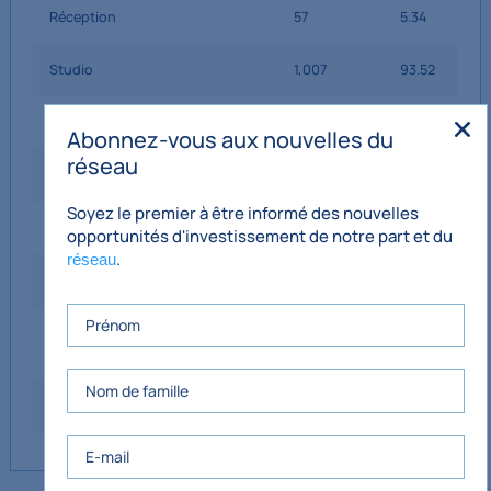
Réception
57
5.34
Studio
1,007
93.52
Vestiaire féminin
282
26.21
Abonnez-vous aux nouvelles du
réseau
Vestiaire pour hommes
118
10.98
Soyez le premier à être informé des nouvelles
Cuisine du personnel
40
3.71
opportunités d'investissement de notre part et du
.
réseau
Utilitaire
34
3.19
Superficie interne nette totale
1,539
142.95
(NIA)
Superficie intérieure brute (SIG)
1,776
165.02