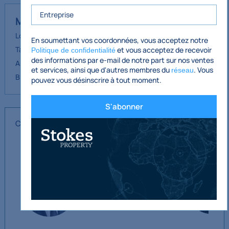
Mandat
Loyer : 60 000 € par an
En soumettant vos coordonnées, vous acceptez notre
Tarifs : environ 5 034 € (2023)
et vous acceptez de recevoir
Politique de confidentialité
des informations par e-mail de notre part sur nos ventes
Assurance : à confirmer
et services, ainsi que d'autres membres du
. Vous
réseau
BER : à confirmer
pouvez vous désinscrire à tout moment.
S'abonner
Contacter l'agent principal
(1/2)
Nick Boyle
087 4674733
nick@stokesproperty.ie