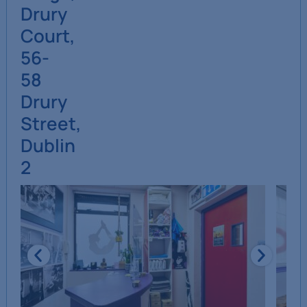
Drury
Court,
56-
58
Drury
Street,
Dublin
2