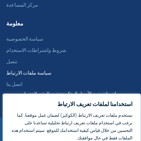
مركز المساعدة
معلومة
سياسة الخصوصية
شزوط واشتراطات الاستخدام
تنصل
سياسة ملفات الارتباط
اتصل بنا
ملحوظة: جميع الأسعار المذكورة تخضع للعقد ولا تشمل
ضريبة القيمة المضافة
استخدامنا لملفات تعريف الارتباط
نستخدم ملفات تعريف الارتباط (الكوكيز) لضمان عمل موقعنا. كما
نرغب في استخدام ملفات تعريف ارتباط تحليلية تساعدنا على
التحسين من خلال قياس كيفية استخدامك للموقع. سيتم استخدام هذه
إنجلترا
مبيعات العقارات التجارية الدولية:
وويلز
الملفات فقط في حال موافقتك.