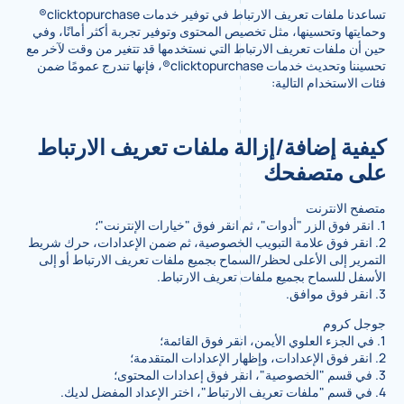
تساعدنا ملفات تعريف الارتباط في توفير خدمات clicktopurchase®
وحمايتها وتحسينها، مثل تخصيص المحتوى وتوفير تجربة أكثر أمانًا، وفي
حين أن ملفات تعريف الارتباط التي نستخدمها قد تتغير من وقت لآخر مع
تحسيننا وتحديث خدمات clicktopurchase®، فإنها تندرج عمومًا ضمن
فئات الاستخدام التالية:
كيفية إضافة/إزالة ملفات تعريف الارتباط
على متصفحك
متصفح الانترنت
1. انقر فوق الزر "أدوات"، ثم انقر فوق "خيارات الإنترنت"؛
2. انقر فوق علامة التبويب الخصوصية، ثم ضمن الإعدادات، حرك شريط
التمرير إلى الأعلى لحظر/السماح بجميع ملفات تعريف الارتباط أو إلى
الأسفل للسماح بجميع ملفات تعريف الارتباط.
3. انقر فوق موافق.
جوجل كروم
1. في الجزء العلوي الأيمن، انقر فوق القائمة؛
2. انقر فوق الإعدادات، وإظهار الإعدادات المتقدمة؛
3. في قسم "الخصوصية"، انقر فوق إعدادات المحتوى؛
4. في قسم "ملفات تعريف الارتباط"، اختر الإعداد المفضل لديك.