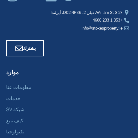
27 William St S، دبلن 2، D02 RP86، أيرلندا
+353 1 233 4600
info@stokesproperty.ie
يشترك
موارد
معلومات عنا
خدمات
شبكة SV
كيف نبيع
تكنولوجيا