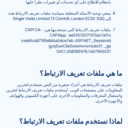
بانتظام للاطلاع على أي تحديثات أو تغييرات تطرأ عليها.
ينبغي توجيه الأسئلة المتعلقة بسياسة ملفات تعريف الارتباط هذه
إلى Singer Vielle Limited 73 Cornhill, London EC3V 3QQ
ملفات تعريف الارتباط التي نستخدمها هي: .CAPI CA-
ae51610071515ec1af14؛ .CAPIApp
ceabfcdd718fe8d4a5dce7eb; ASP.NET_SessionId
gyq3uwt3a0s4omx4xniubs1f; _ga
GA1.1.258589976.1467965537
ما هي ملفات تعريف الارتباط؟
ملفات تعريف الارتباط هي أجزاء صغيرة من النص تستخدم لتخزين
المعلومات على متصفحات الويب. تُستخدم ملفات تعريف الارتباط لتخزين
واستقبال المعرفات والمعلومات الأخرى على أجهزة الكمبيوتر والهواتف
والأجهزة الأخرى.
لماذا نستخدم ملفات تعريف الارتباط؟