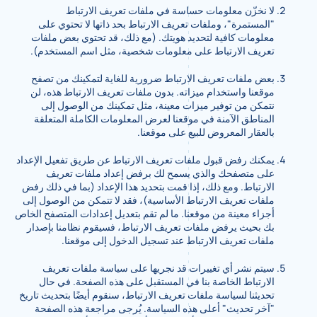
لا نخزّن معلومات حساسة في ملفات تعريف الارتباط
"المستمرة"، وملفات تعريف الارتباط بحد ذاتها لا تحتوي على
معلومات كافية لتحديد هويتك. (مع ذلك، قد تحتوي بعض ملفات
تعريف الارتباط على معلومات شخصية، مثل اسم المستخدم).
بعض ملفات تعريف الارتباط ضرورية للغاية لتمكينك من تصفح
موقعنا واستخدام ميزاته. بدون ملفات تعريف الارتباط هذه، لن
نتمكن من توفير ميزات معينة، مثل تمكينك من الوصول إلى
المناطق الآمنة في موقعنا لعرض المعلومات الكاملة المتعلقة
بالعقار المعروض للبيع على موقعنا.
يمكنك رفض قبول ملفات تعريف الارتباط عن طريق تفعيل الإعداد
على متصفحك والذي يسمح لك برفض إعداد ملفات تعريف
الارتباط. ومع ذلك، إذا قمت بتحديد هذا الإعداد (بما في ذلك رفض
ملفات تعريف الارتباط الأساسية)، فقد لا تتمكن من الوصول إلى
أجزاء معينة من موقعنا. ما لم تقم بتعديل إعدادات المتصفح الخاص
بك بحيث يرفض ملفات تعريف الارتباط، فسيقوم نظامنا بإصدار
ملفات تعريف الارتباط عند تسجيل الدخول إلى موقعنا.
سيتم نشر أي تغييرات قد نجريها على سياسة ملفات تعريف
الارتباط الخاصة بنا في المستقبل على هذه الصفحة. في حال
تحديثنا لسياسة ملفات تعريف الارتباط، سنقوم أيضًا بتحديث تاريخ
"آخر تحديث" أعلى هذه السياسة. يُرجى مراجعة هذه الصفحة