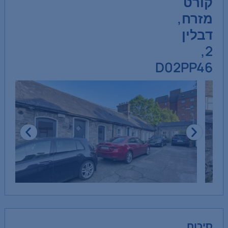
קורט
מזרח,
דבלין
2,
D02PP46
סיכום