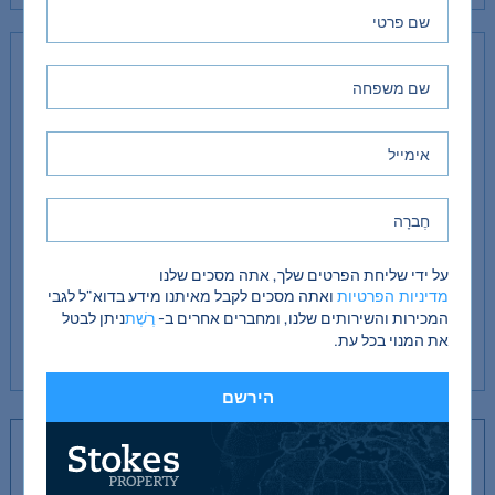
דִיוּר
סלון
4.04 מ"ק על 3.91 מ"ק
מטבח / פינת אוכל
3.6 מטר x 2.98 מטר (מקסימום)
חדר שינה 1
3.34 מטר על 2.83 מטר
חדר שינה 2
3.04 מטר על 2.23 מטר
על ידי שליחת הפרטים שלך, אתה מסכים שלנו
ואתה מסכים לקבל מאיתנו מידע בדוא"ל לגבי
מדיניות הפרטיות
המכירות והשירותים שלנו, ומחברים אחרים ב-
ניתן לבטל
רֶשֶׁת
חדר אמבטיה
3.89 מטר על 1.66 מטר
את המנוי בכל עת.
הירשם
צור קשר עם הסוכן הראשי