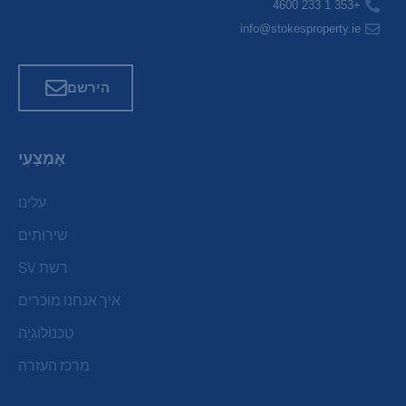
+353 1 233 4600
info@stokesproperty.ie
הירשם
אֶמְצָעִי
עלינו
שירותים
רשת SV
איך אנחנו מוכרים
טֶכנוֹלוֹגִיָה
מרכז העזרה