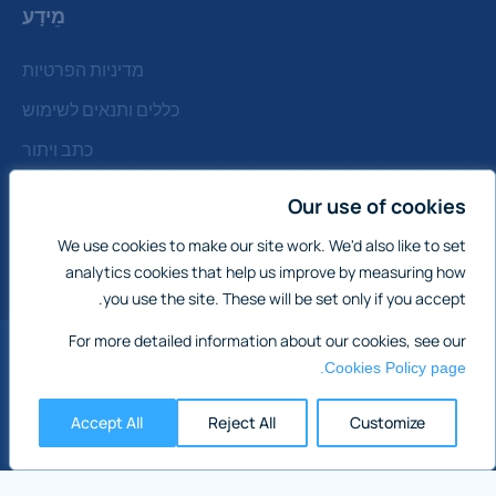
מֵידָע
מדיניות הפרטיות
כללים ותנאים לשימוש
כתב ויתור
מדיניות קובצי Cookie
Our use of cookies
צור קשר
We use cookies to make our site work. We'd also like to set
הערה: כל המחירים הנקובים כפופים לחוזה וללא מע"מ
analytics cookies that help us improve by measuring how
you use the site. These will be set only if you accept.
For more detailed information about our cookies, see our
אנגליה ווילס
Cookies Policy page.
מכירת נכסים מסחריים בינלאומיים:
אירלנד
Accept All
Reject All
Customize
דרום אפריקה
סקוטלנד