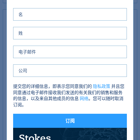
住宿
入口大厅
3.1米 x 5.7米
客厅/餐厅
3.6米 x 6.7米
厨房
2.5米×2.1米
杂物间
2.1米 x 0.9米
提交您的详细信息，即表示您同意我们的
并且您
隐私政策
同意通过电子邮件接收我们发送的有关我们的销售和服务
卧室1
2.6米 x 4.2米
的信息，以及来自其他成员的信息
。您可以随时取消
网络
订阅。
套房
1.3米×2.1米
订阅
卧室2
2.5米×4.2米
浴室
2.0米 x 2.3米