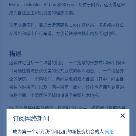
Meta、LinkedIn、Airbnb 和 Stripe，都位于附近，这使得这里
成为自住业主和投资者的理想之选。
这里交通便利，靠近大运河码头 DART 轻轨站、多条都柏林公
交线路和城市自行车道，方便前往都柏林市内及周边地区。
描述
这套住宅包括一个温馨的门厅、一个宽敞的开放式起居/用餐室
（可通往俯瞰景观优美的公共庭院的私人阳台）、一个设备齐
全的厨房、一个杂物间、两间宽敞的双人卧室（其中一间主卧
带独立淋浴间）以及一间主浴室。此外，该住宅还拥有充足的
储物空间，主要居住区域均铺设了美观的木地板。
54 号公寓整体装修精美，将吸引自住业主、投资者以及那些寻
求位置便利的城市住宅的人士。
订阅网络新闻
BER：B3
成为第一个听到我们和我们的新投资机会的人
.
网络