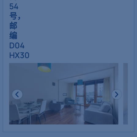
54
号，
邮
编
D04
HX30