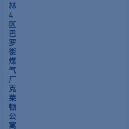
林
4
区
巴
罗
街
煤
气
厂
克
莱
顿
公
寓