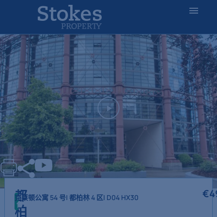
都柏林4区巴罗街煤气厂克莱顿公寓54号，邮
编D04 HX30
都
€
4
克莱顿公寓 54 号
| 都柏林 4 区
| D04 HX30
出
售
柏