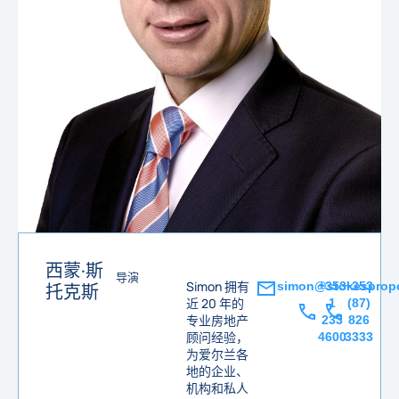
西蒙·斯
导演
Simon 拥有
simon@stokesprope
+353
+353
托克斯
近 20 年的
1
(87)
专业房地产
233
826
顾问经验，
4600
3333
为爱尔兰各
地的企业、
机构和私人