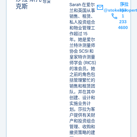
导演
Sarah 在爱尔
莎拉
+
克斯
兰和英国从事
@stokespropert
353
销售、租赁、
1
私人投资组合
233
和物业管理工
4600
作超过 15
年。她是爱尔
兰特许测量师
协会 SCSI 和
皇家特许测量
师学会 (RICS)
的准会员。她
之前的角色包
括管理繁忙的
销售和租赁团
队，并在其中
创建、设计和
实施业务计
划。莎拉为客
户提供有关财
产和投资组合
管理、收购和
撤资策略的建