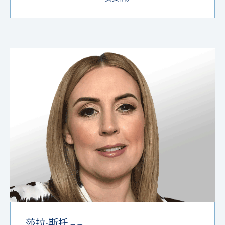
莎拉·斯托