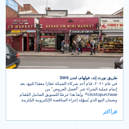
طريق نورث إند، فولهام، لندن SW6
في عام ٢٠٢١، قدّم أحد شركاء الشبكة عقارًا معقدًا للبيع، بعد
إتمام عملية الشراء عبر "أفضل العروض" من
clicktopurchase®. ويُعدّ هذا عرضًا للتسويق الشامل المُقدّم
وضمان البيع الذي يُسهّله إجراء المناقصة الإلكترونية المُلزمة.
اقرأ أكثر