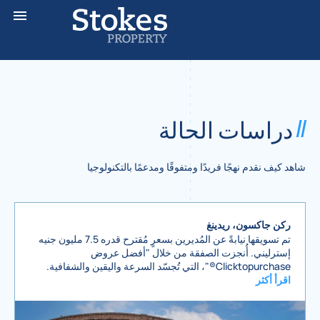
دراسات الحالة
شاهد كيف نقدم نهجًا فريدًا ومتفوقًا ومدعمًا بالتكنولوجيا
ركن جاكسون، ريدينغ
تم تسويقها نيابةً عن المُديرين بسعرٍ مُقترح قدره 7.5 مليون جنيه
إسترليني. أُنجزت الصفقة من خلال "أفضل عروض
Clicktopurchase®"، التي تُجسّد السرعة واليقين والشفافية.
اقرأ أكثر